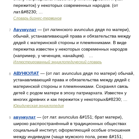
пережиток) у некоторых современных народов. (от
лат.&#8230; …
Словарь бизнес-терминов
Авункулат
— (от латинского avunculus дядя по матери),
7
обычай, устанавливающий права и обязательства между
дядей с материнской стороны и племянниками. В виде
пережитка известен у некоторых современных народов
(например, у чеченцев, нанайцев). …
Иллюстрированный энциклопедический словарь
АВУНКУЛАТ
— (от лат. avunculus дядя по матери) обычай,
8
устанавливающий права и обязательства между дядей с
материнской стороны и племянниками. Сохранял связь
детей с родом матери в эпоху патриархата. Известен у
многих древних и как пережиток у некоторых&#8230; …
Юридическая энциклопедия
авункулат
— (от лат. avunculus &#151; брат матери),
9
широко распространённый в традиционных обществах
социальный институт, оформляющий особые отношения
между индивидом (чаще мужского пола, реже &#151;