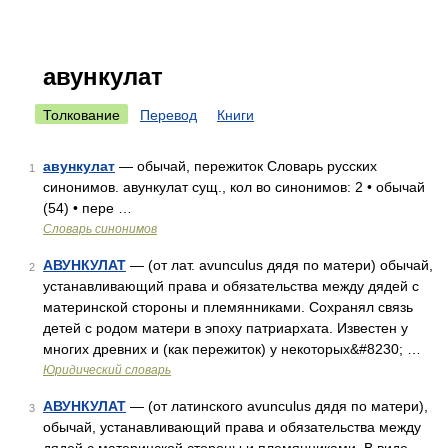
авункулат
Толкование
Перевод
Книги
авункулат
— обычай, пережиток Словарь русских
1
синонимов. авункулат сущ., кол во синонимов: 2 • обычай
(54) • пере …
Словарь синонимов
АВУНКУЛАТ
— (от лат. avunculus дядя по матери) обычай,
2
устанавливающий права и обязательства между дядей с
материнской стороны и племянниками. Сохранял связь
детей с родом матери в эпоху патриархата. Известен у
многих древних и (как пережиток) у некоторых&#8230; …
Юридический словарь
АВУНКУЛАТ
— (от латинского avunculus дядя по матери),
3
обычай, устанавливающий права и обязательства между